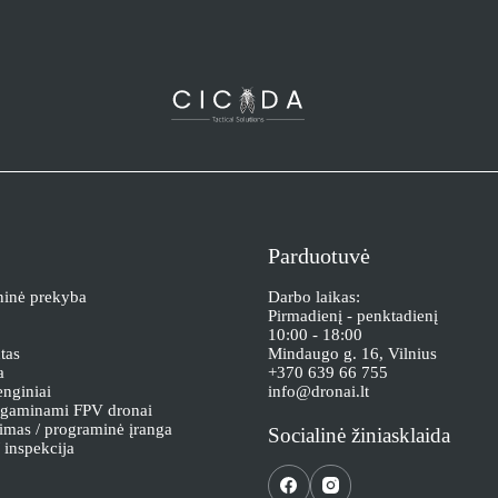
Parduotuvė
ninė prekyba
Darbo laikas:
Pirmadienį - penktadienį
10:00 - 18:00
tas
Mindaugo g. 16, Vilnius
a
+370 639 66 755
enginiai
info@dronai.lt
i gaminami FPV dronai
imas / programinė įranga
Socialinė žiniasklaida
/ inspekcija