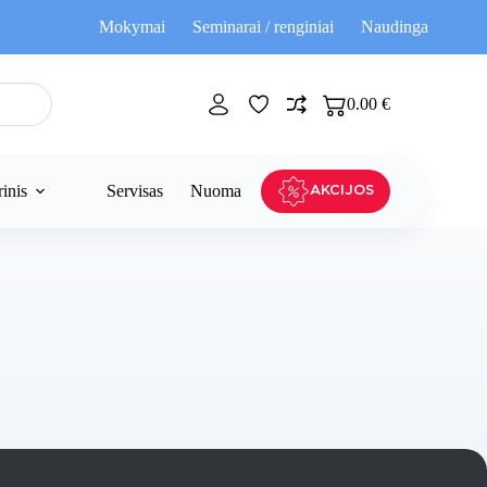
Mokymai
Seminarai / renginiai
Naudinga
0.00
€
Pirkinių
krepšelis
inis
Servisas
Nuoma
AKCIJOS