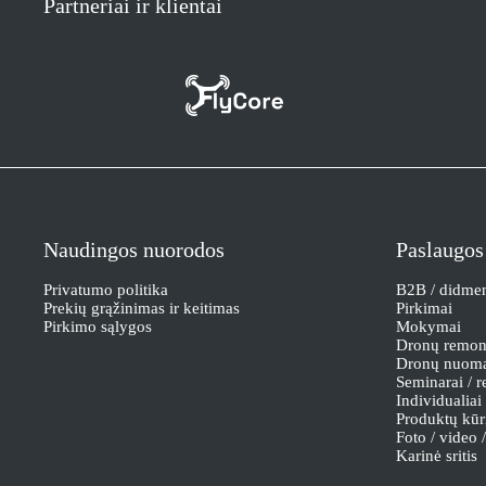
Partneriai ir klientai
Naudingos nuorodos
Paslaugos
Privatumo politika
B2B / didme
Prekių grąžinimas ir keitimas
Pirkimai
Pirkimo sąlygos
Mokymai
Dronų remon
Dronų nuom
Seminarai / r
Individualia
Produktų kūr
Foto / video 
Karinė sritis