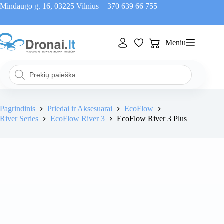
Skip
Mindaugo g. 16, 03225 Vilnius
+370 639 66 755
to
content
Meniu
Pirkinių
krepšelis
Products
search
Pagrindinis
Priedai ir Aksesuarai
EcoFlow
River Series
EcoFlow River 3
EcoFlow River 3 Plus