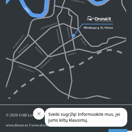
© 2026 UAB Loveta
www.droon.ee
I
www.droni.lv