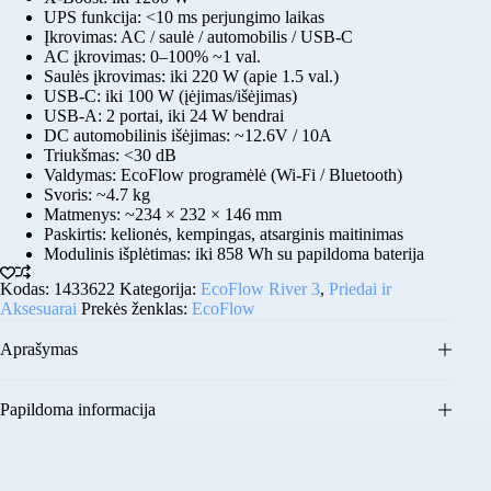
UPS funkcija: <10 ms perjungimo laikas
Įkrovimas: AC / saulė / automobilis / USB-C
AC įkrovimas: 0–100% ~1 val.
Saulės įkrovimas: iki 220 W (apie 1.5 val.)
USB-C: iki 100 W (įėjimas/išėjimas)
USB-A: 2 portai, iki 24 W bendrai
DC automobilinis išėjimas: ~12.6V / 10A
Triukšmas: <30 dB
Valdymas: EcoFlow programėlė (Wi-Fi / Bluetooth)
Svoris: ~4.7 kg
Matmenys: ~234 × 232 × 146 mm
Paskirtis: kelionės, kempingas, atsarginis maitinimas
Modulinis išplėtimas: iki 858 Wh su papildoma baterija
Kodas:
1433622
Kategorija:
EcoFlow River 3
,
Priedai ir
Aksesuarai
Prekės ženklas:
EcoFlow
Aprašymas
Papildoma informacija