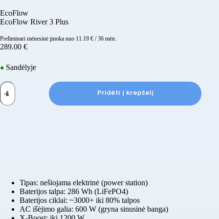
EcoFlow
EcoFlow River 3 Plus
Preliminari mėnesinė įmoka nuo
11.19
€
/ 36 mėn.
289.00
€
Sandėlyje
●
produkto
kiekis:
Pridėti į krepšelį
EcoFlow
River
3
Plus
Tipas: nešiojama elektrinė (power station)
Baterijos talpa: 286 Wh (LiFePO4)
Baterijos ciklai: ~3000+ iki 80% talpos
AC išėjimo galia: 600 W (gryna sinusinė banga)
X-Boost: iki 1200 W