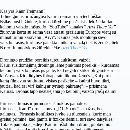
Kas yra Kaur Treimann?
Taline gimusi ir užaugusi Kaur Treimann yra techniškai
išsilavinusi inžinierė, kurios kūrybinė pusė atsiskleidžia kuriant
kelionių vaizdo įrašus. Jo „YouTube” kanalas ”
Arvi There Yet”
žiūrovus kartu su šeima veža atrasti gražiausių Europos vietų su
miniatiūriniu karavanu „Arvi”. Kauras pats montuoja savo
vaizdo įrašus, kuriuose pateikia unikalų vaizdą tiek iš žemės, tiek
iš oro. Jų nuotykius žiūrėkite čia:
Arvi There Yet
.
Droningo pradžia: poreikis turėti aukštesnį vaizdą
Kauri susidomėjimą droningu lėmė praktinis poreikis – kurdamas
kelionių vaizdo įrašus jis jautė, kad negali užfiksuoti gamtos ir
kraštovaizdžio didybės fotoaparatu tik nuo žemės. „Kai pirmą
kartą filmavau su dronu, viskas pasikeitė – kadrai buvo tikri,
jautėsi, kad esi virš kalnų ar tyrinėji pakrantę”, – prisimena
Kauras. Dronas tapo neatsiejama jo kelionių vaizdo įrašų dalimi.
Pirmasis dronas ir pirmosios išmoktos pamokos
Pirmasis „Kauri” dronas buvo „DJI Spark” – mažas, bet
galingas. „Pirmasis konfliktas įvyko su gluosniais, kurie man
greitai priminė, kad gamta ir fizikos dėsniai turi savo taisykles.”
Tokios pamokos padėjo Kauriui ištobulinti dronų pilotavimo
įgūdžius ir padaryti skrydžius saugesnius bei patikimesnius.