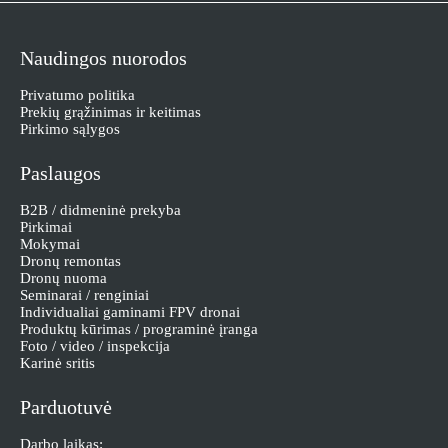
Naudingos nuorodos
Privatumo politika
Prekių grąžinimas ir keitimas
Pirkimo sąlygos
Paslaugos
B2B / didmeninė prekyba
Pirkimai
Mokymai
Dronų remontas
Dronų nuoma
Seminarai / renginiai
Individualiai gaminami FPV dronai
Produktų kūrimas / programinė įranga
Foto / video / inspekcija
Karinė sritis
Parduotuvė
Darbo laikas: