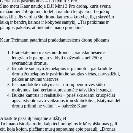
Geriausias pasirinkimas – DJI Mini 3 Pro
Šiuo metu Kaur naudoja DJI Mini 3 Pro droną, kuris sveria
mažiau nei 250 gramų, todėl jį naudoti lengviau ir be jokių
taisyklių. Jis vertina šio drono kameros kokybę, ilgą skrydžio
laiką ir bendrą kainos ir kokybės santykį. „Tai patikimas ir
patogus paketas, atitinkantis mano poreikius”.
Kaur Treimann patarimai pradedantiesiems dronų pilotams
Pradėkite nuo mažesnio drono
– pradedantiesiems
lengviau ir patogiau valdyti mažesnius nei 250 g
sveriančius dronus.
Išmokite sudaryti žemėlapius ir planuoti
– patikrinkite
dronų žemėlapius ir pasirinkite saugias vietas, pavyzdžiui,
pelkes ar atviras vietoves.
Pasinaudokite
mokymais
– dronų bendrovės siūlo
mokymus, kad geriau suprastumėte taisykles ir saugą.
Būkite kantrūs ir realistiški
– prieš skrisdami kruopščiai
apsvarstykite savo veiksmus ir neskubėkite. „Įstatymai dėl
dronų priimti ne veltui”, – pabrėžė Kaur.
Atraskite pasaulį naujame aukštyje!
Treimano istorija rodo, kaip technologijos ir kūrybiškumas gali
eiti koja kojon, plečiant mūsų supratimą apie pasaulį. „Dronas