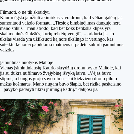
Filmuoti, o ne tik skraidyti
Kaur mėgsta įamžinti akimirkas savo dronu, kad vėliau galėtų jas
sumontuoti vaizdo formatu. „Tiesiog bimbinėjimas danguje nėra
mano stilius – man atrodo, kad bet koks betikslis klipas yra
skaitmeninės šiukšlės, kurių reikėtų vengti”, – priduria jis. Jo
tikslas visada yra užfiksuoti ką nors tikslingo ir vertingo, kas
suteiktų kelionei papildomo matmens ir padėtų sukurti įsimintinus
vaizdus.
Įsimintinas nuotykis Maltoje
Vienas įsimintiniausių Kaurio skrydžių dronu įvyko Maltoje, kai
jis su dukra nufilmavo žvejybinę išvyką laivu. „Vėjas buvo
stiprus, o bangos grojo savo ritmu – tai kiekvieno drono piloto
mažas košmaras. Mano nugara buvo šlapia, bet rizika pasiteisino
– pavyko padaryti tikrai įnirtingų kadrų.” dalijosi jis.