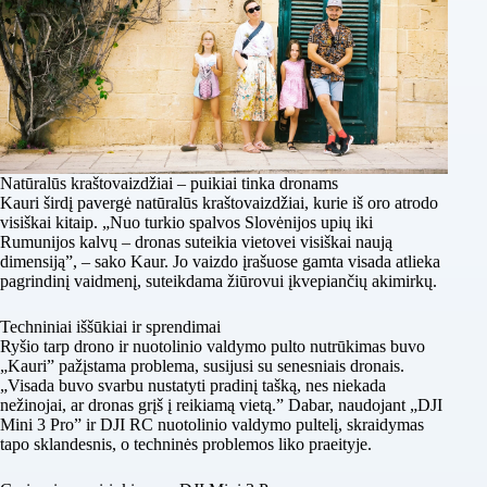
Natūralūs kraštovaizdžiai – puikiai tinka dronams
Kauri širdį pavergė natūralūs kraštovaizdžiai, kurie iš oro atrodo
visiškai kitaip. „Nuo turkio spalvos Slovėnijos upių iki
Rumunijos kalvų – dronas suteikia vietovei visiškai naują
dimensiją”, – sako Kaur. Jo vaizdo įrašuose gamta visada atlieka
pagrindinį vaidmenį, suteikdama žiūrovui įkvepiančių akimirkų.
Techniniai iššūkiai ir sprendimai
Ryšio tarp drono ir nuotolinio valdymo pulto nutrūkimas buvo
„Kauri” pažįstama problema, susijusi su senesniais dronais.
„Visada buvo svarbu nustatyti pradinį tašką, nes niekada
nežinojai, ar dronas grįš į reikiamą vietą.” Dabar, naudojant „DJI
Mini 3 Pro” ir DJI RC nuotolinio valdymo pultelį, skraidymas
tapo sklandesnis, o techninės problemos liko praeityje.