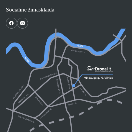
Socialinė žiniasklaida