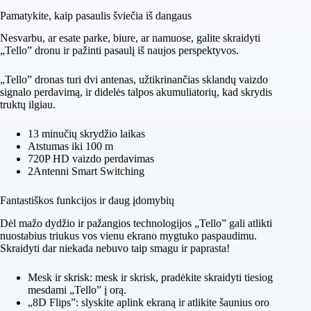
Pamatykite, kaip pasaulis šviečia iš dangaus
Nesvarbu, ar esate parke, biure, ar namuose, galite skraidyti
„Tello” dronu ir pažinti pasaulį iš naujos perspektyvos.
„Tello” dronas turi dvi antenas, užtikrinančias sklandų vaizdo
signalo perdavimą, ir didelės talpos akumuliatorių, kad skrydis
truktų ilgiau.
13 minučių skrydžio laikas
Atstumas iki 100 m
720P HD vaizdo perdavimas
2Antenni Smart Switching
Fantastiškos funkcijos ir daug įdomybių
Dėl mažo dydžio ir pažangios technologijos „Tello” gali atlikti
nuostabius triukus vos vienu ekrano mygtuko paspaudimu.
Skraidyti dar niekada nebuvo taip smagu ir paprasta!
Mesk ir skrisk: mesk ir skrisk, pradėkite skraidyti tiesiog
mesdami „Tello” į orą.
„8D Flips”: slyskite aplink ekraną ir atlikite šaunius oro