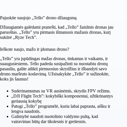
Pajuskite naujojo „Tello” drono džiaugsmą
Džiaugiamės galėdami pranešti, kad „Tello” žaislinis dronas jau
paruoštas. „Tello” yra pirmasis išmanusis mažasis dronas, kurį
sukūrė „Ryze Tech”.
Ieškote naujo, mažo ir įdomaus drono?
„Tello” yra įspūdingas mažas dronas, tinkamas ir vaikams, ir
suaugusiesiems. Tello padeda susipažinti su nuostabiu dronų
pasauliu, galite atlikti pirmuosius skrydžius ir išbandyti savo
drono maršruto kodavimą. Užsisakykite „Tello” ir sužinokite,
koks jis šaunus!
Suderinamumas su VR ausinėmis, skrydis FPV režimu.
„DJI Flight Tech”: kokybiški komponentai, užtikrinantys
geriausią kokybę
Patogi „Tello” programėlė, kuria labai paprasta, aišku ir
lengva naudotis.
Galimybė naudoti nuotolinio valdymo pultą, kad
vairavimas būtų dar tikslesnis ir greitesnis.