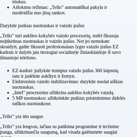
triukus.
Atšokimo režimas: „Tello” automatiškai pakyla ir
nusileidžia nuo jūsų rankos.
Darykite puikias nuotraukas ir vaizdo įrašus
„Tello” turi aukštos kokybės vaizdo procesorių, todėl fiksuoja
neįtikėtinas nuotraukas ir vaizdo įrašus. Net jei nemokate
skraidyti, galite fiksuoti profesionalaus lygio vaizdo įrašus EZ
kadrais ir dalytis jais tiesiogiai socialinėje žiniasklaidoje iš savo
išmaniojo telefono.
EZ-kadrai: įrašykite trumpus vaizdo įrašus 360 laipsnių
ratu ir judėkite aukštyn ir žemyn.
Elektroninis vaizdo stabilizavimas: darykite nuolat aiškias
nuotraukas.
„Intel” procesorius užtikrina aukštos kokybės vaizdą.
5 MP nuotraukos: užtikrinkite puikius prisiminimus didelės
raiškos nuotraukose.
„Tello” yra itin saugus
„Tello” yra lengvas, tačiau su patikima programine ir technine
įranga, užtikrinančia saugumą, kad visada galėtumėte saugiai