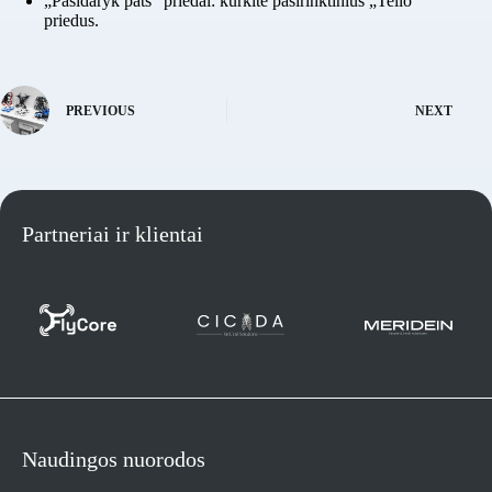
„Pasidaryk pats” priedai: kurkite pasirinktinius „Tello”
priedus.
PREVIOUS
NEXT
Partneriai ir klientai
Naudingos nuorodos