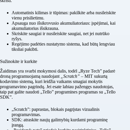
skristi.
Automatinis kilimas ir tūpimas: pakilkite arba nusileiskite
vienu prisilietimu.
Apsauga nuo išsikrovusio akumuliatoriaus: įspėjimai, kai
akumuliatorius išsikrauna.
Skriskite saugiai ir nusileiskite saugiai, net jei nutrūko
ryšys.
Regėjimo padėties nustatymo sistema, kad būtų lengviau
tiksliai pakibti.
Sužinokite ir kurkite
Žaidimas yra svarbi mokymosi dalis, todėl „Ryze Tech” padarė
droną programuojamą naudojant
„Scratch”
– MIT sukurtą
kodavimo sistemą, kuri leidžia vaikams smagiai mokytis
programavimo pagrindų. Jei esate labiau pažengęs naudotojas,
taip pat galite naudoti „Tello” programines programas su „Tello
SDK”.
„Scratch”: paprastas, blokais pagrįstas vizualinis
programavimas.
SDK: atraskite naujų galimybių kurdami programinę
įrangą.