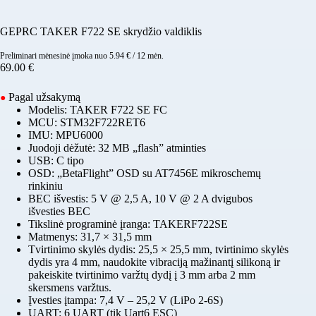
GEPRC TAKER F722 SE skrydžio valdiklis
Preliminari mėnesinė įmoka nuo
5.94
€
/ 12 mėn.
69.00
€
Pagal užsakymą
●
Modelis: TAKER F722 SE FC
MCU: STM32F722RET6
IMU: MPU6000
Juodoji dėžutė: 32 MB „flash” atminties
USB: C tipo
OSD: „BetaFlight” OSD su AT7456E mikroschemų
rinkiniu
BEC išvestis: 5 V @ 2,5 A, 10 V @ 2 A dvigubos
išvesties BEC
Tikslinė programinė įranga: TAKERF722SE
Matmenys: 31,7 × 31,5 mm
Tvirtinimo skylės dydis: 25,5 × 25,5 mm, tvirtinimo skylės
dydis yra 4 mm, naudokite vibraciją mažinantį silikoną ir
pakeiskite tvirtinimo varžtų dydį į 3 mm arba 2 mm
skersmens varžtus.
Įvesties įtampa: 7,4 V – 25,2 V (LiPo 2-6S)
UART: 6 UART (tik Uart6 ESC)