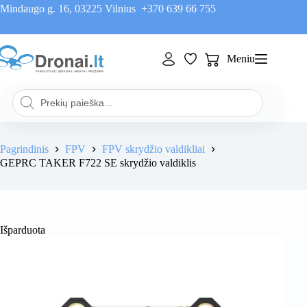
Skip
Mindaugo g. 16, 03225 Vilnius
+370 639 66 755
to
content
Meniu
Pirkinių
krepšelis
Products
search
Pagrindinis
FPV
FPV skrydžio valdikliai
GEPRC TAKER F722 SE skrydžio valdiklis
Išparduota